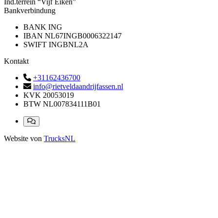
Ind.terrein “Vijf Eiken”
Bankverbindung
BANK
ING
IBAN
NL67INGB0006322147
SWIFT
INGBNL2A
Kontakt
+31162436700
info@rietveldaandrijfassen.nl
KVK
20053019
BTW
NL007834111B01
Website von
TrucksNL