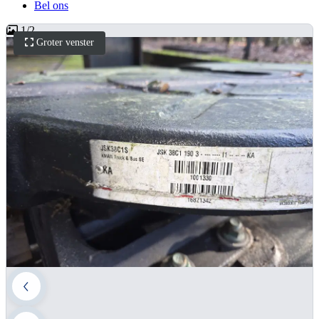
Bel ons
1
/
2
Groter venster