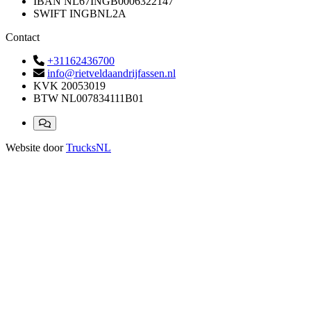
IBAN
NL67INGB0006322147
SWIFT
INGBNL2A
Contact
+31162436700
info@rietveldaandrijfassen.nl
KVK
20053019
BTW
NL007834111B01
Website door
TrucksNL