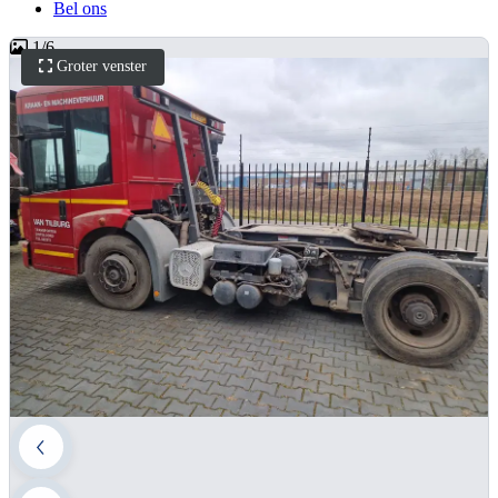
Bel ons
1
/
6
Groter venster