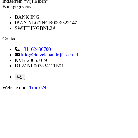
Ind.terrein “Vijf Eiken”
Bankgegevens
BANK
ING
IBAN
NL67INGB0006322147
SWIFT
INGBNL2A
Contact
+31162436700
info@rietveldaandrijfassen.nl
KVK
20053019
BTW
NL007834111B01
Website door
TrucksNL