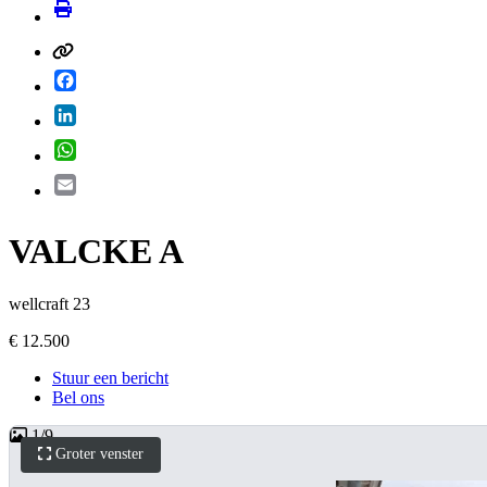
Facebook
LinkedIn
WhatsApp
Email
VALCKE A
wellcraft 23
€ 12.500
Stuur een bericht
Bel ons
1
/
9
Groter venster