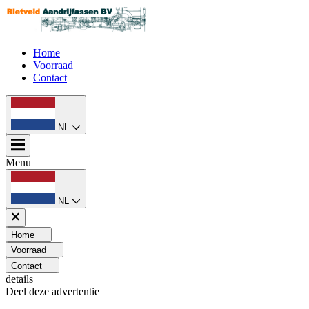
Home
Voorraad
Contact
NL
Menu
NL
Home
Voorraad
Contact
details
Deel deze advertentie