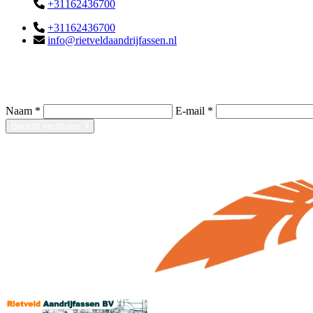
+31162436700
+31162436700
info@rietveldaandrijfassen.nl
Naam *
E-mail *
Bericht versturen