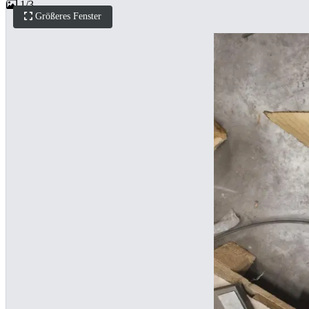
1
/
3
Größeres Fenster