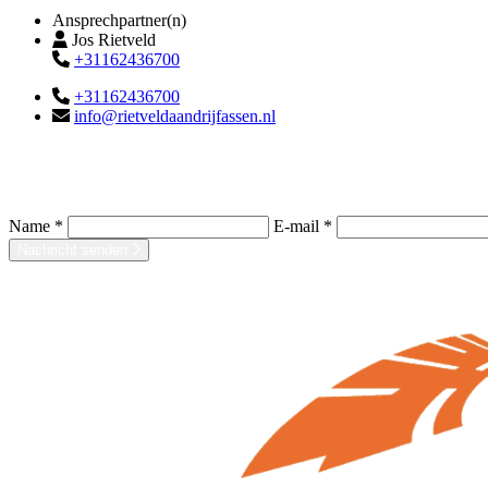
Ansprechpartner(n)
Jos Rietveld
+31162436700
+31162436700
info@rietveldaandrijfassen.nl
Name *
E-mail *
Nachricht senden