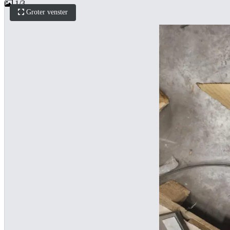
1
/
3
Groter venster