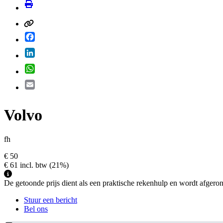
Facebook
LinkedIn
WhatsApp
Email
Volvo
fh
€ 50
€ 61
incl. btw
(21%)
De getoonde prijs dient als een praktische rekenhulp en wordt afgerond 
Stuur een bericht
Bel ons