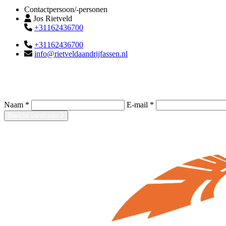
Contactpersoon/-personen
Jos Rietveld
+31162436700
+31162436700
info@rietveldaandrijfassen.nl
Naam *
E-mail *
Bericht versturen