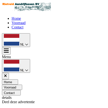
Home
Voorraad
Contact
NL
Menu
NL
Home
Voorraad
Contact
details
Deel deze advertentie